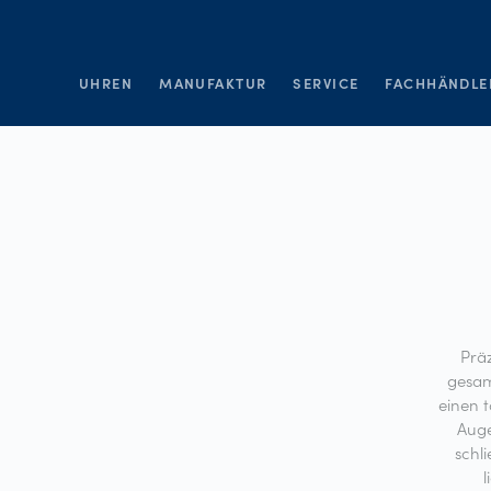
UHREN
MANUFAKTUR
SERVICE
FACHHÄNDLE
Präz
gesam
einen 
Auge
schl
l