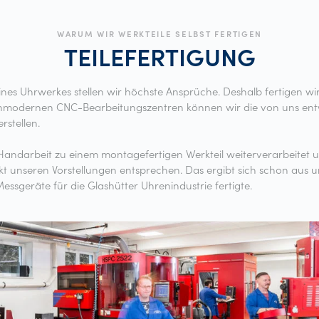
WARUM WIR WERKTEILE SELBST FERTIGEN
TEILEFERTIGUNG
ines Uhrwerkes stellen wir höchste Ansprüche. Deshalb fertigen wir
hmodernen CNC-Bearbeitungszentren können wir die von uns ent
rstellen.
andarbeit zu einem montagefertigen Werkteil weiterverarbeitet u
kt unseren Vorstellungen entsprechen. Das ergibt sich schon aus u
essgeräte für die Glashütter Uhrenindustrie fertigte.