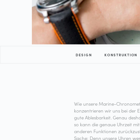
DESIGN
KONSTRUKTION
Wie unsere Marine-Chronomete
konzentrieren wir uns bei der 
gute Ablesbarkeit. Genau desha
so kann die genaue Uhrzeit mit
anderen Funktionen zurückzust
Sache: Denn unsere Uhren wer