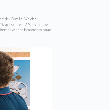
nd der Familie. Welche
? Das kann ein „Mühle“ immer
en immer wieder besondere neue