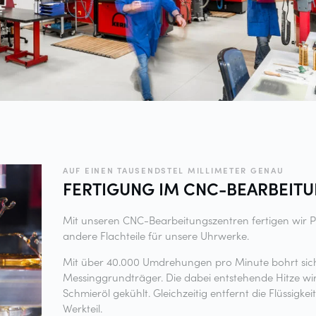
AUF EINEN TAUSENDSTEL MILLIMETER GENAU
FERTIGUNG IM
CNC-BEARBEIT
Mit unseren CNC-Bearbeitungszentren fertigen wir P
andere Flachteile für unsere Uhrwerke.
Mit über 40.000 Umdrehungen pro Minute bohrt sich
Messinggrundträger. Die dabei entstehende Hitze wir
Schmieröl gekühlt. Gleichzeitig entfernt die Flüssig
Werkteil.