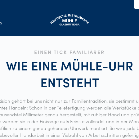
R
EINEN TICK FAMILIÄRER
WIE EINE MÜHLE-UHR
ENTSTEHT
ision gehört bei uns nicht nur zur Familientradition, sie bestimmt 
tes Handeln: Schon in der Teilefertigung werden alle Werkstücke b
tausendstel Millimeter genau hergestellt, mit ruhiger Hand und pr
 werden sie in der Finissage aufs Feinste vollendet und in der Mo
ießlich zu einem genau gehenden Uhrwerk montiert. So wird jede U
iebevoller Handarbeit in einer Vielzahl von Arbeitsschritten gefertig