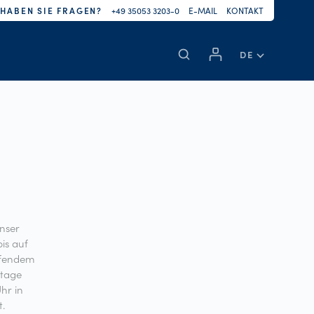
HABEN SIE FRAGEN?
+49 35053 3203-0
E-MAIL
KONTAKT
DE
unser
is auf
üfendem
ntage
hr in
t.