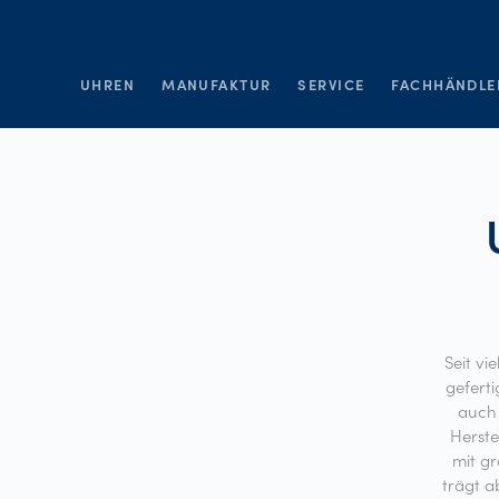
UHREN
MANUFAKTUR
SERVICE
FACHHÄNDLE
Seit vi
geferti
auch 
Herste
mit gr
trägt a