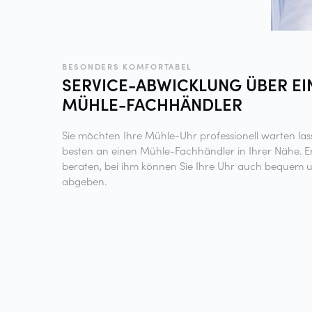
BESONDERS KOMFORTABEL
SERVICE-ABWICKLUNG ÜBER EI
MÜHLE-FACHHÄNDLER
Sie möchten Ihre Mühle-Uhr professionell warten la
besten an einen Mühle-Fachhändler in Ihrer Nähe. Er
beraten, bei ihm können Sie Ihre Uhr auch bequem u
abgeben.