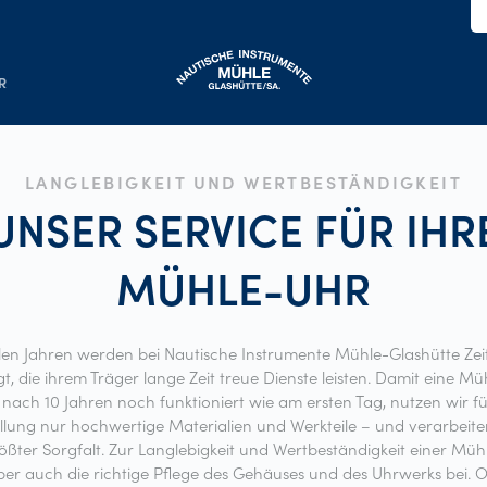
R
LANGLEBIGKEIT UND WERTBESTÄNDIGKEIT
UNSER SERVICE FÜR IHR
MÜHLE-UHR
elen Jahren werden bei Nautische Instrumente Mühle-Glashütte Ze
gt, die ihrem Träger lange Zeit treue Dienste leisten. Damit eine M
nach 10 Jahren noch funktioniert wie am ersten Tag, nutzen wir fü
llung nur hochwertige Materialien und Werkteile – und verarbeite
ößter Sorgfalt. Zur Langlebigkeit und Wertbeständigkeit einer Mü
ber auch die richtige Pflege des Gehäuses und des Uhrwerks bei. O