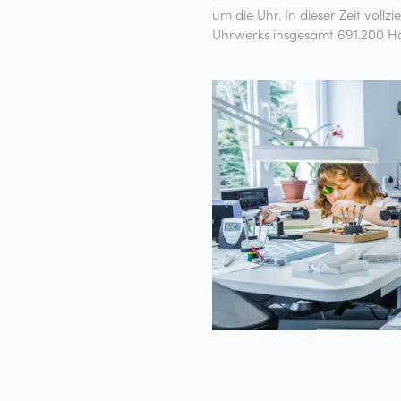
um die Uhr. In dieser Zeit vollz
mechanischen Uhr. Trotzdem 
Uhrwerks insgesamt 691.200 H