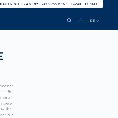
HABEN SIE FRAGEN?
+49 35053 3203-0
E-MAIL
KONTAKT
DE
E
itmesser
ühle-Uhr
r ihre
n diese
hle-Uhr
der alle