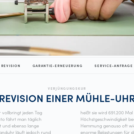
REVISION
GARANTIE-ERNEUERUNG
SERVICE-ANFRAGE
VERJÜNGUNGSKUR
REVISION EINER
MÜHLE-UH
vollbringt jeden Tag
 Mal pro Tag auf
to fährt man täglich
igt und vom Anker der
it und ebenso lange
gehalten. Das sind
anduhr läuft jedoch rund
hrwerk, den Motor einer