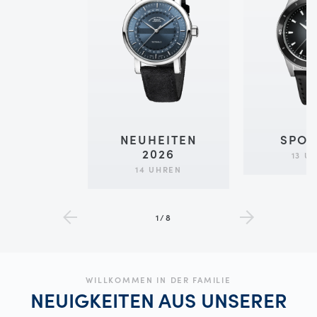
NEUHEITEN
SPOR
2026
13 U
14 UHREN
1/8
WILLKOMMEN IN DER FAMILIE
NEUIGKEITEN AUS UNSERER