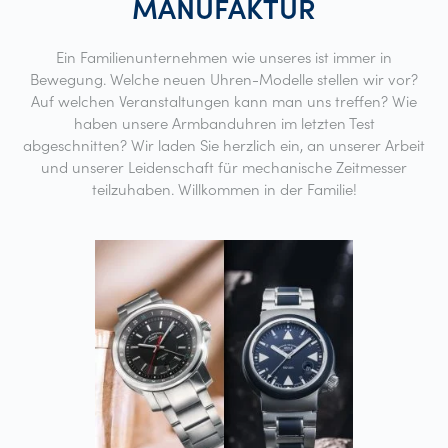
MANUFAKTUR
Ein Familienunternehmen wie unseres ist immer in
Bewegung. Welche neuen Uhren-Modelle stellen wir vor?
Auf welchen Veranstaltungen kann man uns treffen? Wie
haben unsere Armbanduhren im letzten Test
abgeschnitten? Wir laden Sie herzlich ein, an unserer Arbeit
und unserer Leidenschaft für mechanische Zeitmesser
teilzuhaben. Willkommen in der Familie!