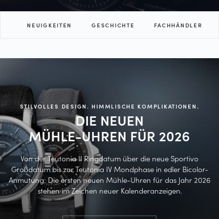
ON
NEUIGKEITEN
GESCHICHTE
FACHHÄNDLER
STILVOLLES DESIGN. HIMMLISCHE KOMPLIKATIONEN.
DIE NEUEN
MÜHLE-UHREN FÜR
2026
Von der Teutonia II Ringdatum über die neue Sportivo
Großdatum bis zur Teutonia IV Mondphase in edler Bicolor-
Anmutung: Die ersten neuen Mühle-Uhren für das Jahr 2026
stehen im Zeichen neuer Kalenderanzeigen.