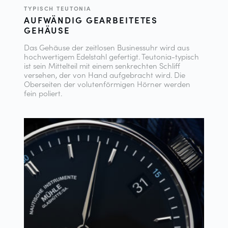
TYPISCH TEUTONIA
AUFWÄNDIG GEARBEITETES
GEHÄUSE
Das Gehäuse der zeitlosen Businessuhr wird aus
hochwertigem Edelstahl gefertigt. Teutonia-typisch
ist sein Mittelteil mit einem senkrechten Schliff
versehen, der von Hand aufgebracht wird. Die
Oberseiten der volutenförmigen Hörner werden
fein poliert.