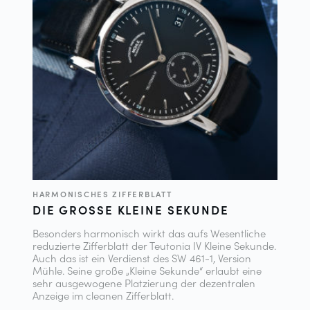
HARMONISCHES ZIFFERBLATT
DIE GROSSE KLEINE SEKUNDE
Besonders harmonisch wirkt das aufs Wesentliche
reduzierte Zifferblatt der Teutonia IV Kleine Sekunde.
Auch das ist ein Verdienst des SW 461-1, Version
Mühle. Seine große „Kleine Sekunde“ erlaubt eine
sehr ausgewogene Platzierung der dezentralen
Anzeige im cleanen Zifferblatt.