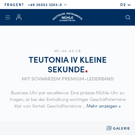
FRAGEN?
+49 35053 3203-0
DE
M1-44-43-LB
TEUTONIA IV KLEINE
SEKUNDE
MIT SCHWARZEM PREMIUM-LEDERBAND
Business-Uhr par excellence: Eine präzise Mühle-Uhr zu
tragen, ist bei der Einhaltung wichtiger Geschäftstermine
klar von Vorteil. Geschäftsmänne
...
Mehr anzeigen »
GALERIE