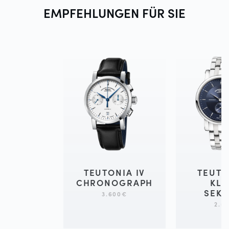
EMPFEHLUNGEN FÜR
SIE
TEUTONIA IV
TEUTO
CHRONOGRAPH
KLE
SEK
3.600
€
2.5