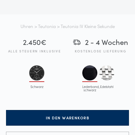
Uhren
>
Teutonia
> Teutonia IV Kleine Sekunde
2.450
€
2 - 4 Wochen
ALLE STEUERN INKLUSIVE
KOSTENLOSE LIEFERUNG
Schwarz
Lederband,
Edelstahl
schwarz
IN DEN WARENKORB