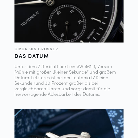
CIRCA 30% GRÖSSER
DAS DATUM
Unter dem Zifferblatt tickt ein SW 461-1, Version
Mühle mit großer „Kleiner Sekunde“ und großem
Datum. Letzteres ist bei der Teutonia IV Kleine
Sekunde rund 30 Prozent größer als bei
vergleichbaren Uhren und sorgt damit für die
hervorragende Ablesbarkeit des Datums.