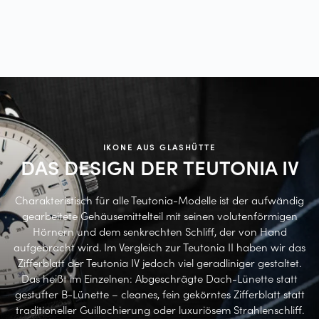
IKONE AUS GLASHÜTTE
DAS DESIGN DER TEUTONIA
IV
Charakteristisch für alle Teutonia-Modelle ist der aufwändig
gearbeitete Gehäusemittelteil mit seinen volutenförmigen
Hörnern und dem senkrechten Schliff, der von Hand
aufgebracht wird. Im Vergleich zur Teutonia II haben wir das
Zifferblatt der Teutonia IV jedoch viel geradliniger gestaltet.
Das heißt im Einzelnen: Abgeschrägte Dach-Lünette statt
gestufter B-Lünette – cleanes, fein gekörntes Zifferblatt statt
traditioneller Guillochierung oder luxuriösem Strahlenschliff.