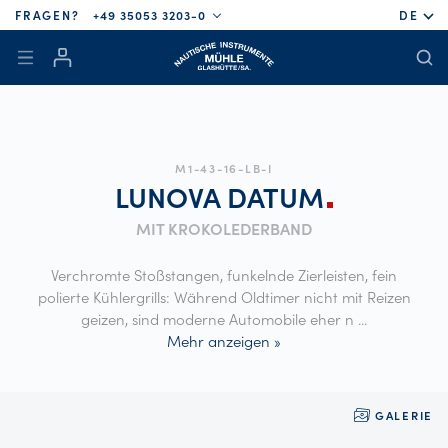
FRAGEN?
+49 35053 3203-0
DE
M1-43-16-LB-I
LUNOVA
DATUM
MIT KROKOLEDERBAND
Verchromte Stoßstangen, funkelnde Zierleisten, fein
polierte Kühlergrills: Während Oldtimer nicht mit Reizen
geizen, sind moderne Automobile eher n
...
Mehr anzeigen »
GALERIE