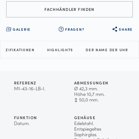
FACHHÄNDLER FINDEN
GALERIE
FRAGEN?
SHARE
PEZIFIKATIONEN
HIGHLIGHTS
DER NAME DER UHR
REFERENZ
ABMESSUNGEN
M1-43-16-LB-I.
Ø 42,3 mm.
Höhe 10,7 mm.
↕ 50,0 mm.
FUNKTION
GEHÄUSE
Datum.
Edelstahl.
Entspiegeltes
Saphirglas.