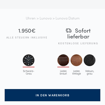
Uhren
>
Lunova
> Lunova Datum
1.950
€
Sofort
lieferbar
ALLE STEUERN INKLUSIVE
KOSTENLOSE LIEFERUNG
Schwarz-
Leder,
Leder,
Velours,
Grau
braun
Vintage
grau
IN DEN WARENKORB