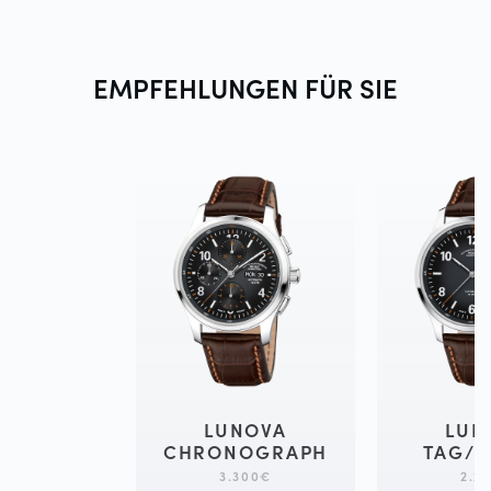
EMPFEHLUNGEN FÜR
SIE
LUNOVA
LUN
CHRONOGRAPH
TAG/
3.300
€
2.2