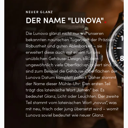
NEUER GLANZ
DER NAME
"LUNOVA"
Die Lunova glänzt nicht nur mit unseren
bekannten nautischen Tugenden der Präzision,
Robustheit und guten Ablesbarkeit – sie
erweitert diese auch mit einem für uns
unüblichen Gehäuse-Design, bei dem
ungewöhnlich viele Oberflächen poliert sind. So
sind zum Beispiel die Gehäuse-Oberflächen der
Lunova Datum komplett poliert. Daher stammt
der Name dieser Mühle-Uhr: Den ersten Teil
trägt das lateinische Wort „lumen“ bei. Es
bedeutet Glanz, Licht oder Leuchten. Der zweite
Teil stammt vom lateinischen Wort „novus“, was
mit neu, frisch oder jung übersetzt wird – womit
Lunova soviel bedeutet wie neuer Glanz.