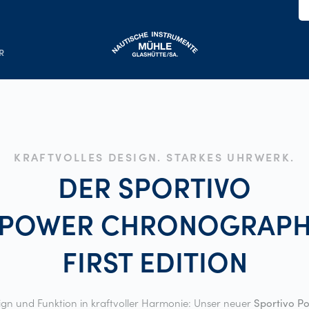
R
KRAFTVOLLES DESIGN. STARKES UHRWERK.
DER SPORTIVO
POWER CHRONOGRAP
FIRST
EDITION
ign und Funktion in kraftvoller Harmonie: Unser neuer
Sportivo P