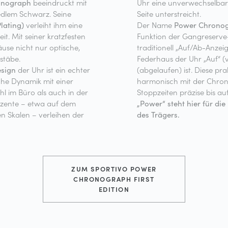
onograph
beeindruckt mit
Uhr eine unverwechselbare 
dlem Schwarz. Seine
Seite unterstreicht.
lating)
verleiht ihm eine
Der Name
Power Chrono
t. Mit seiner kratzfesten
Funktion der Gangreserve-
use nicht nur optische,
traditionell „Auf/Ab-Anzeig
stäbe.
Federhaus der Uhr „Auf“ (
sign
der Uhr ist ein echter
(abgelaufen) ist. Diese pra
iche Dynamik mit einer
harmonisch mit der Chron
l im Büro als auch in der
Stoppzeiten präzise bis au
Akzente – etwa auf dem
„Power“ steht hier für die
 Skalen – verleihen der
des Trägers.
ZUM SPORTIVO POWER
CHRONOGRAPH FIRST
EDITION