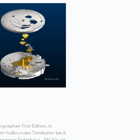
raphen First Edition, in
 im halbrunden Totalisator bei 6
ezogenes Federhaus, „Ab“ für ein