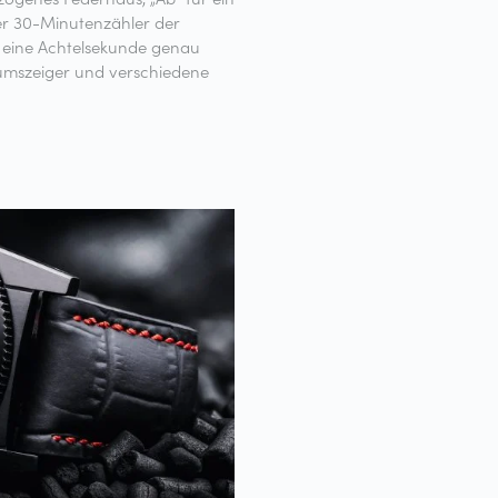
er 30-Minutenzähler der
 eine Achtelsekunde genau
rumszeiger und verschiedene