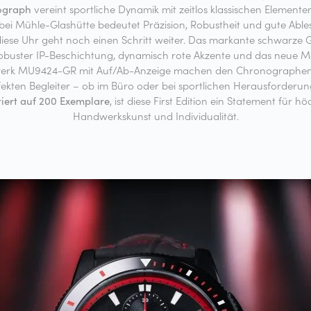
ograph
vereint sportliche Dynamik mit zeitlos klassischen Elemente
ei Mühle-Glashütte bedeutet Präzision, Robustheit und gute Able
iese Uhr geht noch einen Schritt weiter. Das markante schwarze
robuster IP-Beschichtung, dynamisch rote Akzente und das neue M
erk MU9424-GR mit Auf/Ab-Anzeige machen den Chronographe
fekten Begleiter – ob im Büro oder bei sportlichen Herausforderun
tiert auf 200 Exemplare
, ist diese First Edition ein Statement für hö
Handwerkskunst und Individualität.