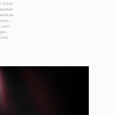
n. Echte
sbarkeit
 Gehäuse
odul-
n zum
gen.
chste