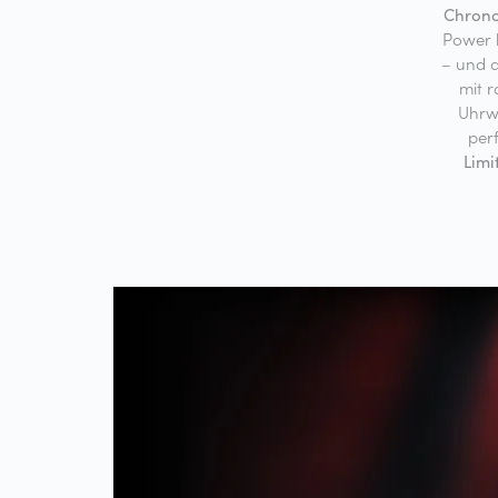
Chron
Power b
– und d
mit 
Uhrw
per
Limi