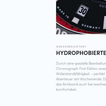
WASSERRESISTENT
HYDROPHOBIERT
Durch eine spezielle Bearbeitu
Chronograph First Edition wass
Widerstandsfähigkeit – perfekt f
Abenteuer am Wochenende. Dank
das Armband auch bei wechsel
komfortabel.