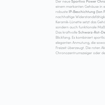
Der neue
Sportivo Power Chr
einem markanten Gehäuse in e
robuste
IP-Beschichtung (Ion P
nachhaltige Widerstandsfähigkei
Keramik-Lünette setzt das Gehä
sondern auch funktionale Maß
Das kraftvolle
Schwarz-Rot-De
Blickfang. Es kombiniert sportl
eleganten Anmutung, die sowoh
Freizeit überzeugt. Die roten 
Chronozentrumszeiger oder den