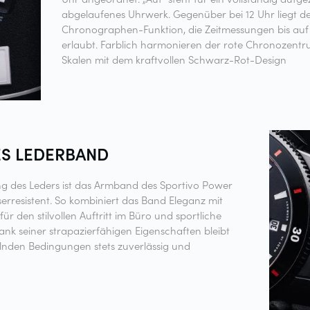
abgelaufenes Uhrwerk. Gegenüber bei 12 Uhr liegt d
Chronographen-Funktion, die Zeitmessungen bis auf
erlaubt. Farblich harmonieren der rote Chronozent
Skalen mit dem kraftvollen Schwarz-Rot-Design
ES
LEDERBAND
ng des Leders ist das Armband des Sportivo Power
erresistent. So kombiniert das Band Eleganz mit
ür den stilvollen Auftritt im Büro und sportliche
 seiner strapazierfähigen Eigenschaften bleibt
nden Bedingungen stets zuverlässig und