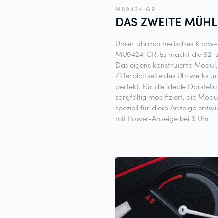
MU9424-GR
DAS ZWEITE
MÜHL
Unser uhrmacherisches Know-h
MU9424-GR. Es macht die 62-s
Das eigens konstruierte Modul, 
Zifferblattseite des Uhrwerk
perfekt. Für die ideale Darste
sorgfältig modifiziert, die Mo
speziell für diese Anzeige entw
mit Power-Anzeige bei 6 Uhr.