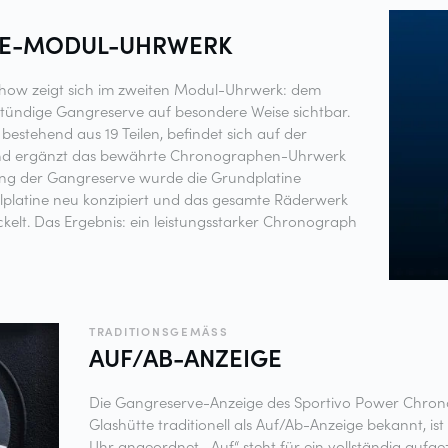
E-MODUL-UHRWERK
ow zeigt sich im zweiten Modul-Uhrwerk: dem
tündige Gangreserve auf besondere Weise sichtbar.
bestehend aus 19 Teilen, befindet sich auf der
s und ergänzt das bewährte Chronographen-Uhrwerk
llung der Gangreserve wurde die Grundplatine
dulplatine neu konzipiert und das gesamte Räderwerk
ickelt. Das Ergebnis: ein leistungsstarker Chronograph
TRADITIONSGEMÄSS
AUF/AB-ANZEIGE
Die Gangreserve-Anzeige des Sportivo Power Chronog
Glashütte traditionell als Auf/Ab-Anzeige bekannt, ist
Uhr angeordnet. „Auf“ steht für ein vollständig aufg