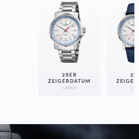
29ER
29
ZEIGERDATUM
ZEIGE
1.900
€
1.7