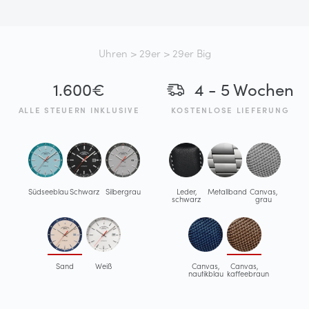
Uhren
>
29er
> 29er Big
1.600
€
4 - 5 Wochen
ALLE STEUERN INKLUSIVE
KOSTENLOSE LIEFERUNG
Südseeblau
Schwarz
Silbergrau
Leder,
Metallband
Canvas,
schwarz
grau
Sand
Weiß
Canvas,
Canvas,
nautikblau
kaffeebraun