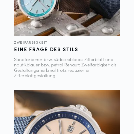
ZWEIFARBIGKEIT
EINE FRAGE DES STILS
Sandfarbener bzw. südeseeblaues Zifferblatt und
nautikblauer bzw. petrol Rehaut: Zweifarbigkeit als
Gestaltungsmerkmal trotz reduzierter
Zifferblattgestaltung.