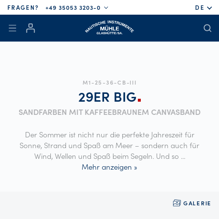
FRAGEN?
+49 35053 3203-0
DE
M1-25-36-CB-III
29ER
BIG
SANDFARBEN MIT KAFFEEBRAUNEM CANVASBAND
Der Sommer ist nicht nur die perfekte Jahreszeit für
Sonne, Strand und Spaß am Meer – sondern auch für
Wind, Wellen und Spaß beim Segeln. Und so
...
Mehr anzeigen »
GALERIE