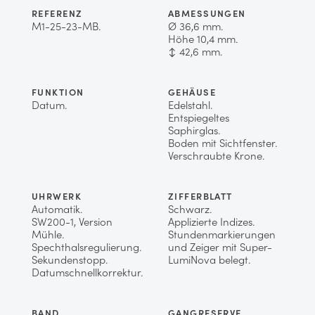
REFERENZ
ABMESSUNGEN
M1-25-23-MB.
Ø 36,6 mm.
Höhe 10,4 mm.
↕ 42,6 mm.
FUNKTION
GEHÄUSE
Datum.
Edelstahl.
Entspiegeltes
Saphirglas.
Boden mit Sichtfenster.
Verschraubte Krone.
UHRWERK
ZIFFERBLATT
Automatik.
Schwarz.
SW200-1, Version
Applizierte Indizes.
Mühle.
Stundenmarkierungen
Spechthalsregulierung.
und Zeiger mit Super-
Sekundenstopp.
LumiNova belegt.
Datumschnellkorrektur.
BAND
GANGRESERVE