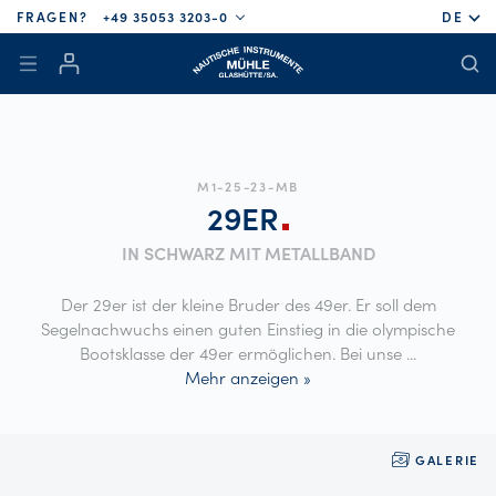
FRAGEN?
+49 35053 3203-0
DE
M1-25-23-MB
29ER
IN SCHWARZ MIT METALLBAND
Der 29er ist der kleine Bruder des 49er. Er soll dem
Segelnachwuchs einen guten Einstieg in die olympische
Bootsklasse der 49er ermöglichen. Bei unse
...
Mehr anzeigen »
GALERIE