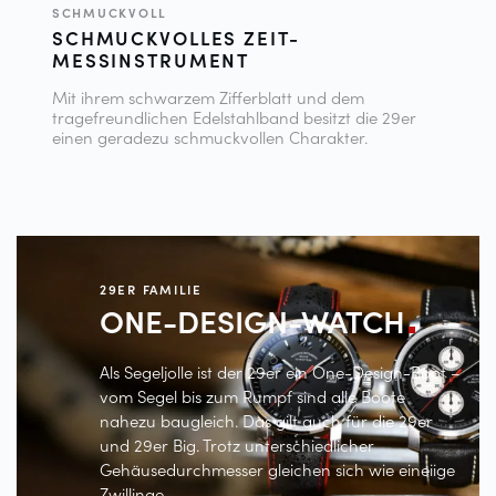
SCHMUCKVOLL
SCHMUCKVOLLES ZEIT-
MESSINSTRUMENT
Mit ihrem schwarzem Zifferblatt und dem
tragefreundlichen Edelstahlband besitzt die 29er
einen geradezu schmuckvollen Charakter.
29ER FAMILIE
ONE-DESIGN-WATCH
Als Segeljolle ist der 29er ein One-Design-Boot –
vom Segel bis zum Rumpf sind alle Boote
nahezu baugleich. Das gilt auch für die 29er
und 29er Big. Trotz unterschiedlicher
Gehäusedurchmesser gleichen sich wie eineiige
Zwillinge.