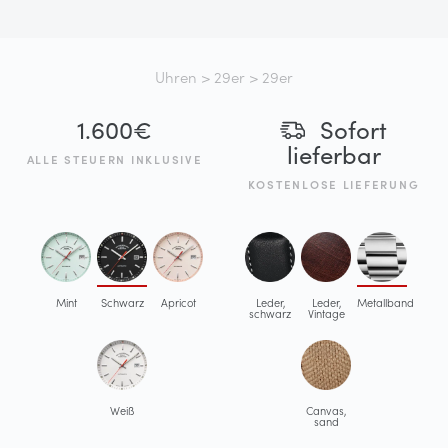
Uhren
>
29er
> 29er
1.600
€
Sofort
lieferbar
ALLE STEUERN INKLUSIVE
KOSTENLOSE LIEFERUNG
Mint
Schwarz
Apricot
Leder,
Leder,
Metallband
schwarz
Vintage
Weiß
Canvas,
sand