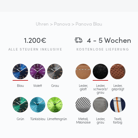
Uhren
>
Panova
> Panova Blau
1.200
€
4 - 5 Wochen
ALLE STEUERN INKLUSIVE
KOSTENLOSE LIEFERUNG
Blau
Violett
Grau
Leder,
Leder,
Leder,
glatt
schwarz/
geprägt
grau
Grün
Türkisblau
Limettengrün
Metall,
Leder,
Textil,
Milanaise
grau
farbig