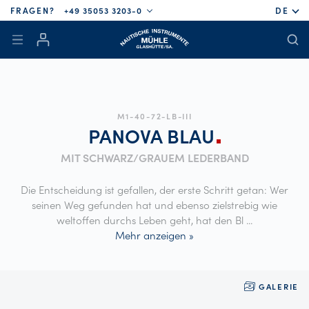
FRAGEN?
+49 35053 3203-0
DE
M1-40-72-LB-III
PANOVA
BLAU
MIT SCHWARZ/GRAUEM LEDERBAND
Die Entscheidung ist gefallen, der erste Schritt getan: Wer
seinen Weg gefunden hat und ebenso zielstrebig wie
weltoffen durchs Leben geht, hat den Bl
...
Mehr anzeigen »
GALERIE