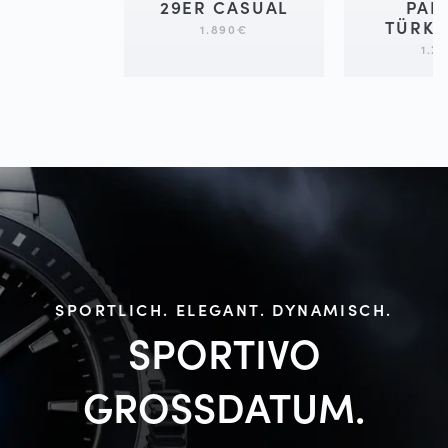
29ER CASUAL
PAN
TÜRKI
1.890
€
1.2
SPORTLICH. ELEGANT. DYNAMISCH.
SPORTIVO
GROSSDATUM.