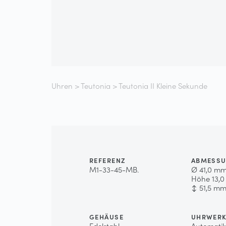
Uhren
>
Teutonia
> Teutonia II Kleine Sekunde
REFERENZ
ABMESS
M1-33-45-MB.
Ø 41,0 mm
Höhe 13,0
↕ 51,5 mm
GEHÄUSE
UHRWER
Edelstahl.
Automatik