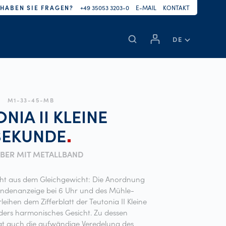
HABEN SIE FRAGEN?
+49 35053 3203-0
E-MAIL
KONTAKT
DE
M1-33-45-MB
NIA II KLEINE
SEKUNDE
ILBER MIT METALLBAND
icht aus dem Gleichgewicht: Die Anordnung
undenanzeige bei 6 Uhr und des Mühle-
leihen dem Zifferblatt der Teutonia II Kleine
ers harmonisches Gesicht. Zu dessen
t auch die aufwändige Veredelung des