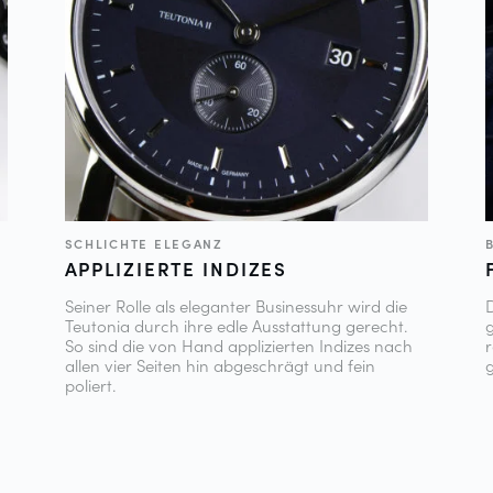
SCHLICHTE ELEGANZ
APPLIZIERTE INDIZES
Seiner Rolle als eleganter Businessuhr wird die
Teutonia durch ihre edle Ausstattung gerecht.
g
So sind die von Hand applizierten Indizes nach
allen vier Seiten hin abgeschrägt und fein
poliert.