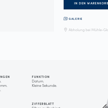
IN DEN WARENKOR
GALERIE
Abholung bei Mühle-Gla
UNGEN
FUNKTION
.
Datum.
 mm.
Kleine Sekunde.
.
K
ZIFFERBLATT
.
Silber, guillochiert.