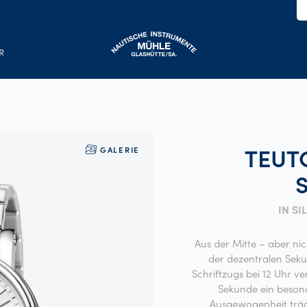
R
TEUTO
GALERIE
IN S
Aus der Mitte – aber n
der dezentralen Sek
Schriftzugs bei 12 Uhr ver
Sekunde ein besond
Ausgewogenheit träg