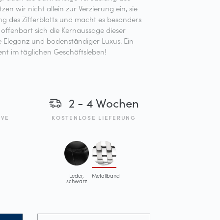
etzen wir nicht allein zur Verzierung ein, sie
ng des Zifferblatts und macht es besonders
n offenbart sich die Kernaussage dieser
te Eleganz und bodenständiger Luxus. Ein
ent im täglichen Geschäftsleben!
2 - 4 Wochen
IVE
KOSTENLOSE LIEFERUNG
Leder,
Metallband
schwarz