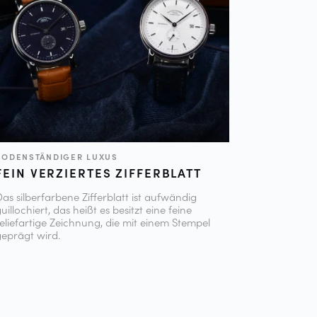
BODENSTÄNDIGER LUXUS
FEIN VERZIERTES ZIFFERBLATT
Das silberfarbene Zifferblatt ist aufwändig
uillochiert, das heißt es besitzt eine feine
reliefartige Zeichnung, die mit einem Stempel
geprägt wird.