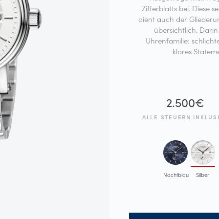
Zifferblatts bei. Diese s
dient auch der Gliederu
übersichtlich. Dari
Uhrenfamilie: schlich
klares Statem
2.500
€
ALLE STEUERN INKLUS
Nachtblau
Silber