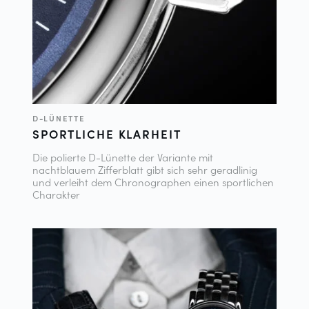
D-LÜNETTE
SPORTLICHE KLARHEIT
Die polierte D-Lünette der Variante mit
nachtblauem Zifferblatt gibt sich sehr geradlinig
und verleiht dem Chronographen einen sportlichen
Charakter