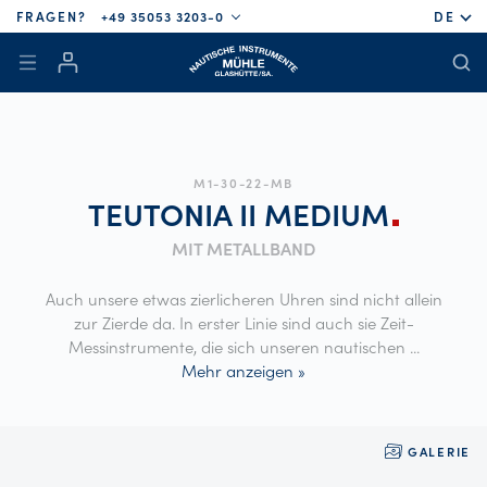
FRAGEN?
+49 35053 3203-0
DE
M1-30-22-MB
TEUTONIA II
MEDIUM
MIT METALLBAND
Auch unsere etwas zierlicheren Uhren sind nicht allein
zur Zierde da. In erster Linie sind auch sie Zeit-
Messinstrumente, die sich unseren nautischen
...
Mehr anzeigen »
GALERIE