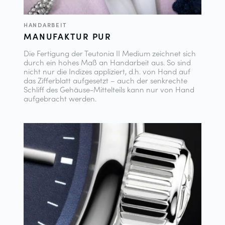
HANDARBEIT
MANUFAKTUR PUR
Die Fertigung der Teutonia II Medium zeichnet sich
durch ein hohes Maß an Handarbeit aus. So sind
nicht nur die Indizes appliziert, d.h. von Hand auf
das Zifferblatt aufgesetzt – auch der senkrechte
Schliff des Gehäuse-Mittelteils kann nur von Hand
aufgebracht werden.