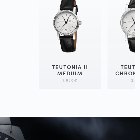
TEUTONIA II
TEUTO
MEDIUM
CHRON
1.850
€
2.2