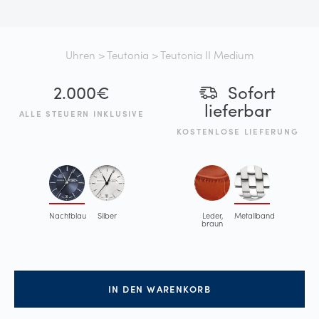
Uhren
>
Teutonia
> Teutonia II Medium
2.000
€
Sofort
lieferbar
ALLE STEUERN INKLUSIVE
KOSTENLOSE LIEFERUNG
Nachtblau
Silber
Leder,
Metallband
braun
IN DEN WARENKORB