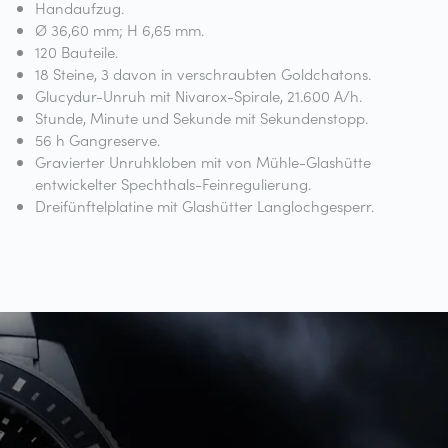
Handaufzug.
Ø 36,60 mm; H 6,65 mm.
120 Bauteile.
18 Steine, 3 davon in verschraubten Goldchatons.
Glucydur-Unruh mit Nivarox-Spirale, 21.600 A/h.
Stunde, Minute und Sekunde mit Sekundenstopp.
56 h Gangreserve.
Gravierter Unruhkloben mit von Mühle-Glashütte
entwickelter Spechthals-Feinregulierung.
Dreifünftelplatine mit Glashütter Langlochgesperr.